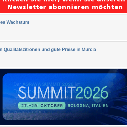
tiges Wachstum
 Qualitätszitronen und gute Preise in Murcia